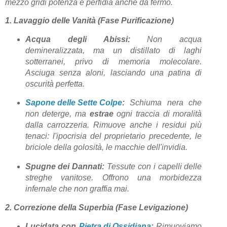
mezzo gridi potenza e perfidia anche da fermo.
1. Lavaggio delle Vanità (Fase Purificazione)
Acqua degli Abissi:
Non acqua
demineralizzata, ma un distillato di laghi
sotterranei, privo di memoria molecolare.
Asciuga senza aloni, lasciando una patina di
oscurità perfetta.
Sapone delle Sette Colpe
:
Schiuma nera che
non deterge, ma
estrae
ogni traccia di moralità
dalla carrozzeria. Rimuove anche i residui più
tenaci: l'ipocrisia del proprietario precedente, le
briciole della golosità, le macchie dell'invidia.
Spugne dei Dannati:
Tessute con i capelli delle
streghe vanitose. Offrono una morbidezza
infernale che non graffia mai.
2. Correzione della Superbia (Fase Levigazione)
Lucidata con
Pietra di Ossidiana
:
Rimuoviamo