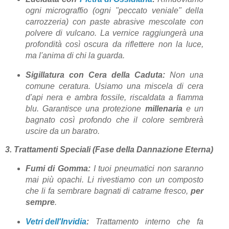
ogni micrograffio (ogni "peccato veniale" della
carrozzeria) con paste abrasive mescolate con
polvere di vulcano. La vernice raggiungerà una
profondità così oscura da riflettere non la luce,
ma l'anima di chi la guarda.
Sigillatura con Cera della Caduta:
Non una
comune ceratura. Usiamo una miscela di cera
d'api nera e ambra fossile, riscaldata a fiamma
blu. Garantisce una protezione
millenaria
e un
bagnato così profondo che il colore sembrerà
uscire da un baratro.
3. Trattamenti Speciali (Fase della Dannazione Eterna)
Fumi di Gomma:
I tuoi pneumatici non saranno
mai più opachi. Li rivestiamo con un composto
che li fa sembrare bagnati di catrame fresco,
per
sempre
.
Vetri dell'Invidia
:
Trattamento interno che fa