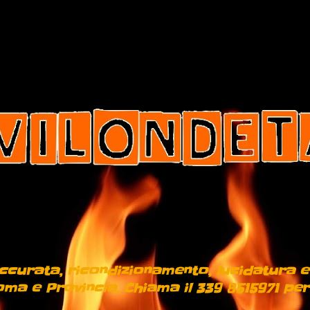
 accurata, ricondizionamento, lucidatura e
ma e Provincia. Chiama il 339 8515971 per