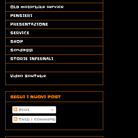
OLD motorbike service
(3)
PENSIERI
(19)
PRESENTAZIONE
(3)
SERVICE
(13)
SHOP
(1)
Sondaggi
(1)
STORIE INFERNALI
(13)
Video Demo
(18)
Video YouTube
(55)
SEGUI I NUOVI POST
Post
Tutti i commenti