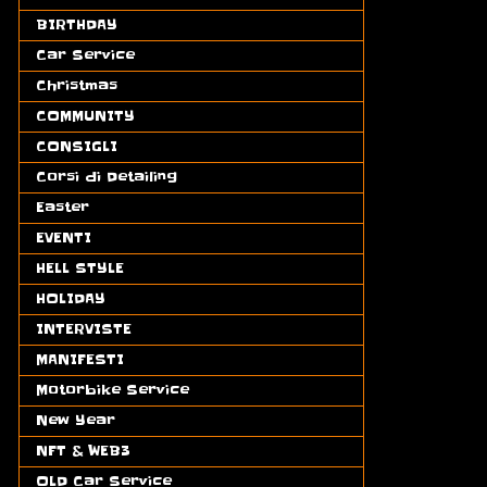
BIRTHDAY
(5)
Car Service
(9)
Christmas
(7)
COMMUNITY
(1)
CONSIGLI
(11)
Corsi di Detailing
(1)
Easter
(5)
EVENTI
(4)
HELL STYLE
(2)
HOLIDAY
(5)
INTERVISTE
(2)
MANIFESTI
(4)
Motorbike Service
(15)
New Year
(4)
NFT & WEB3
(5)
OLD Car Service
(8)