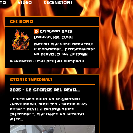
TO
VIDEO
RECENSIONI
CHI SONO
Cristiano Gatti
Lanuvio, RM, Italy
Dicono che sono accurato
e maniacale... praticamente
un DIAVOLO sui dettagli!
Visualizza il mio profilo completo
STORIE INFERNALI
2025 - LE STORIE DEL DEVIL...
C’era una volta un enigmatico
diavolaccio, noto tra i motociclisti
come “ DEVIL il Dettagliatore
Infernale ”, che offre un servizio
infer...