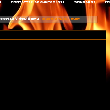
O
CONTATTI E APPUNTAMENTI
SONDAGGI
FO
tichetta
Video Demo
.
Mostra tutti i post