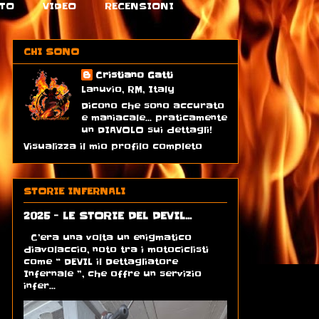
TO
VIDEO
RECENSIONI
CHI SONO
Cristiano Gatti
Lanuvio, RM, Italy
Dicono che sono accurato
e maniacale... praticamente
un DIAVOLO sui dettagli!
Visualizza il mio profilo completo
STORIE INFERNALI
2025 - LE STORIE DEL DEVIL...
C’era una volta un enigmatico
diavolaccio, noto tra i motociclisti
come “ DEVIL il Dettagliatore
Infernale ”, che offre un servizio
infer...