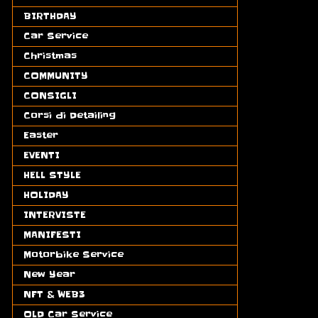
BIRTHDAY
(5)
Car Service
(9)
Christmas
(7)
COMMUNITY
(1)
CONSIGLI
(11)
Corsi di Detailing
(1)
Easter
(5)
EVENTI
(4)
HELL STYLE
(2)
HOLIDAY
(5)
INTERVISTE
(2)
MANIFESTI
(4)
Motorbike Service
(15)
New Year
(4)
NFT & WEB3
(5)
OLD Car Service
(8)