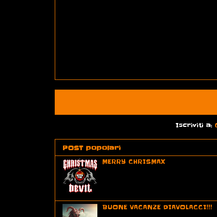
Post più recente
Iscriviti a:
POST popolari
MERRY CHRISMAX
BUONE VACANZE DIAVOLACCI!!!
Mi concedo una pausa infernal