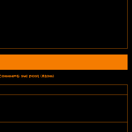
Home page
Post più vecchio
Commenti sul post (Atom)
e!!!