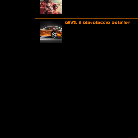
DEVIL il Diavolaccio Detailer
In un piccolo garage nascosto 
dell’inferno, lavorava un diavol