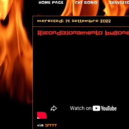
HOME PAGE
CHI SONO
SERVIZI
mercoledì 14 settembre 2022
Ricondizionamento bullon
via
IFTTT