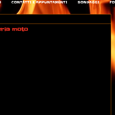
O
CONTATTI E APPUNTAMENTI
SONDAGGI
FO
eria moto