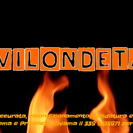
 accurata, ricondizionamento, lucidatura e
ma e Provincia. Chiama il 339 8515971 per