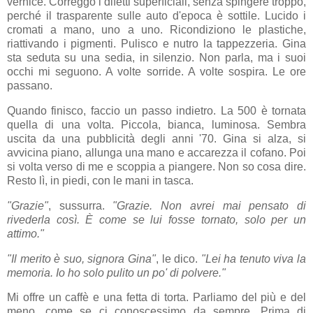
vernice. Correggo i difetti superficiali, senza spingere troppo,
perché il trasparente sulle auto d'epoca è sottile. Lucido i
cromati a mano, uno a uno. Ricondiziono le plastiche,
riattivando i pigmenti. Pulisco e nutro la tappezzeria. Gina
sta seduta su una sedia, in silenzio. Non parla, ma i suoi
occhi mi seguono. A volte sorride. A volte sospira. Le ore
passano.
Quando finisco, faccio un passo indietro. La 500 è tornata
quella di una volta. Piccola, bianca, luminosa. Sembra
uscita da una pubblicità degli anni '70. Gina si alza, si
avvicina piano, allunga una mano e accarezza il cofano. Poi
si volta verso di me e scoppia a piangere. Non so cosa dire.
Resto lì, in piedi, con le mani in tasca.
"Grazie"
, sussurra.
"Grazie. Non avrei mai pensato di
rivederla così. È come se lui fosse tornato, solo per un
attimo."
"Il merito è suo, signora Gina"
, le dico.
"Lei ha tenuto viva la
memoria. Io ho solo pulito un po' di polvere."
Mi offre un caffè e una fetta di torta. Parliamo del più e del
meno, come se ci conoscessimo da sempre. Prima di