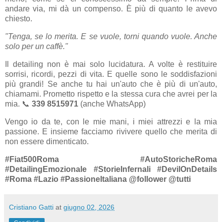
andare via, mi dà un compenso. È più di quanto le avevo
chiesto.
"Tenga, se lo merita. E se vuole, torni quando vuole. Anche
solo per un caffè."
Il detailing non è mai solo lucidatura. A volte è restituire
sorrisi, ricordi, pezzi di vita. E quelle sono le soddisfazioni
più grandi! Se anche tu hai un'auto che è più di un'auto,
chiamami. Prometto rispetto e la stessa cura che avrei per la
mia. 📞
339 8515971
(anche WhatsApp)
Vengo io da te, con le mie mani, i miei attrezzi e la mia
passione. E insieme facciamo rivivere quello che merita di
non essere dimenticato.
#Fiat500Roma #AutoStoricheRoma
#DetailingEmozionale #StorieInfernali #DevilOnDetails
#Roma #Lazio #PassioneItaliana
@follower @tutti
Cristiano Gatti
at
giugno 02, 2026