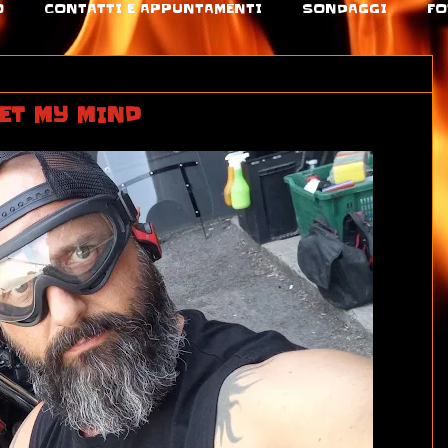
O
CONTATTI E APPUNTAMENTI
SONDAGGI
FO
ET MY MIND