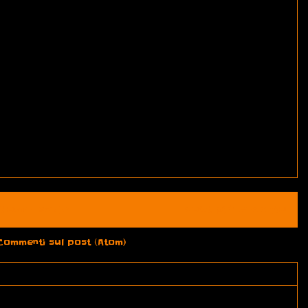
Home page
Post più vecchio
Commenti sul post (Atom)