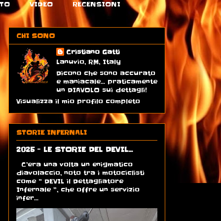
TO
VIDEO
RECENSIONI
CHI SONO
Cristiano Gatti
Lanuvio, RM, Italy
Dicono che sono accurato
e maniacale... praticamente
un DIAVOLO sui dettagli!
Visualizza il mio profilo completo
STORIE INFERNALI
2025 - LE STORIE DEL DEVIL...
C’era una volta un enigmatico
diavolaccio, noto tra i motociclisti
come “ DEVIL il Dettagliatore
Infernale ”, che offre un servizio
infer...