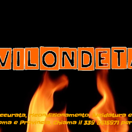
 accurata, ricondizionamento, lucidatura e
ma e Provincia. Chiama il 339 8515971 per