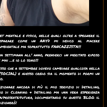
t mentale e fisico, nelle quali oltre a spegnere il
 sparare come un AK47 mi dedico al piacere
/ambientale ma soprattutto FANCAZZISTA!!!
a settimana all' anno, prenderci un meritato riposo
mai ...e io lo sono!!!
esso che a settembre dovevo cambiare qualcosa nella
 (SOCIAL) e adesso credo sia il momento di pormi un
vo.
zionare ancora di più il mio servizio di Detailing,
io di Cleaning & Detailing ma una vera esperienza
ta/presente/futura, documentando
su questo BLOG
il
dizionerò!