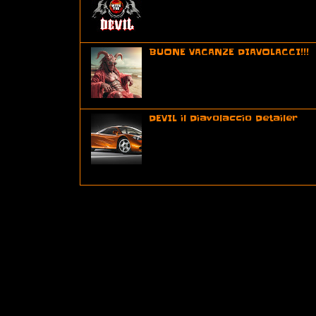
BUONE VACANZE DIAVOLACCI!!!
Mi concedo una pausa infernal
DEVIL il Diavolaccio Detailer
In un piccolo garage nascosto 
dell’inferno, lavorava un diavol