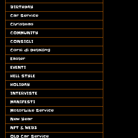
BIRTHDAY
(5)
Car Service
(9)
Christmas
(7)
COMMUNITY
(1)
CONSIGLI
(11)
Corsi di Detailing
(1)
Easter
(5)
EVENTI
(4)
HELL STYLE
(2)
HOLIDAY
(5)
INTERVISTE
(2)
MANIFESTI
(4)
Motorbike Service
(15)
New Year
(4)
NFT & WEB3
(5)
OLD Car Service
(8)